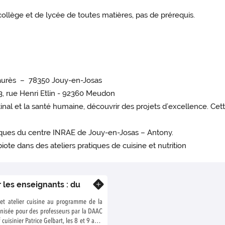
ollège et de lycée de toutes matières, pas de prérequis.
 Jaurès – 78350 Jouy-en-Josas
 3, rue Henri Etlin - 92360 Meudon
inal et la santé humaine, découvrir des projets d’excellence. Cet
tifiques du centre INRAE de Jouy-en-Josas – Antony.
ote dans des ateliers pratiques de cuisine et nutrition
 les enseignants : du
En savoir plus
e et atelier cuisine au programme de la
ganisée pour des professeurs par la DAAC
cuisinier Patrice Gelbart, les 8 et 9 avril