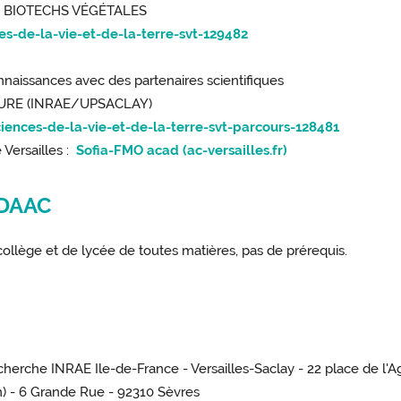
ET BIOTECHS VÉGÉTALES
es-de-la-vie-et-de-la-terre-svt-129482
nnaissances avec des partenaires scientifiques
TURE (INRAE/UPSACLAY)
ciences-de-la-vie-et-de-la-terre-svt-parcours-128481
 Versailles :
Sofia-FMO acad (ac-versailles.fr)
s DAAC
ollège et de lycée de toutes matières, pas de prérequis.
cherche INRAE Ile-de-France - Versailles-Saclay - 22 place de l'
gn) - 6 Grande Rue - 92310 Sèvres